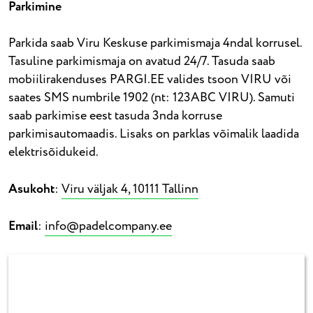
Parkimine
Parkida saab Viru Keskuse parkimismaja 4ndal korrusel.
Tasuline parkimismaja on avatud 24/7. Tasuda saab
mobiilirakenduses PARGI.EE valides tsoon VIRU või
saates SMS numbrile 1902 (nt: 123ABC VIRU). Samuti
saab parkimise eest tasuda 3nda korruse
parkimisautomaadis. Lisaks on parklas võimalik laadida
elektrisõidukeid.
Asukoht
:
Viru väljak 4, 10111 Tallinn
Email
:
info@padelcompany.ee