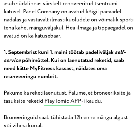
asub südalinnas värskelt renoveeritud tsentrumi
katusel. Padel Company on avatud kõigil päevadel
nädalas ja vastavalt ilmastikuoludele on võimalik sporti
teha kahel mänguväljakul. Hea ilmaga ja tippaegadel on
avatud on ka katusebaar.
1. Septembrist kuni 1. maini töötab padeliväljak
self-
service
põhimõttel. Kui on laenutatud reketid, saab
need kätte MyFitness kassast, näidates oma
reserveeringu numbrit.
Pakume ka reketilaenutust. Palume, et broneeriksite ja
tasuksite reketid
PlayTomic APP
-i kaudu.
Broneeringuid saab tühistada 12h enne mängu algust
või vihma korral.