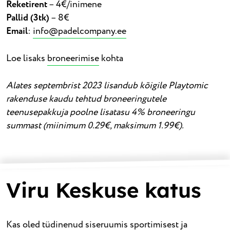
Reketirent
– 4€/inimene
Pallid (3tk)
– 8€
Email
:
info@padelcompany.ee
Loe lisaks
broneerimise
kohta
Alates septembrist 2023 lisandub kõigile Playtomic
rakenduse kaudu tehtud broneeringutele
teenusepakkuja poolne lisatasu 4% broneeringu
summast (miinimum 0.29€, maksimum 1.99€).
Viru Keskuse katus
Kas oled tüdinenud siseruumis sportimisest ja