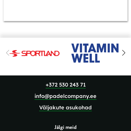
+372 530 243 71
info@padelcompany.ee
Väljakute asukohad
Jälgi meid