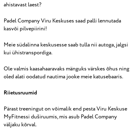
ahistavast laest?
Padel Company Viru Keskuses saad palli lennutada
kasvõi pilvepiirini!
Meie südalinna keskusesse saab tulla nii autoga, jalgsi
kui ühistranspordiga.
Ole valmis kaasahaaravaks mänguks värskes õhus ning
oled alati oodatud nautima jooke meie katusebaaris.
Riietusruumid
Pärast treeningut on võimalik end pesta Viru Keskuse
MyFitnessi duširuumis, mis asub Padel Company
väljaku kõrval.